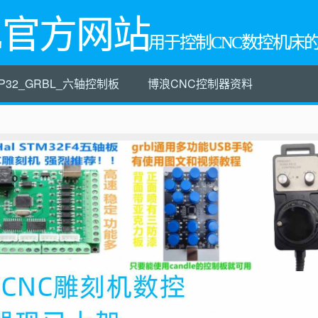
L官方网站
用于控制CNC数控机床
P32_GRBL_六轴控制板
博浪CNC控制器资料