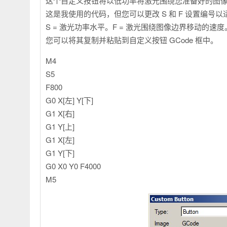
这个自定义按钮将以低功率将激光围绕您准备好的图
这是我使用的代码，但您可以更改 S 和 F 设置编号以
S = 激光功率水平。F = 激光围绕图像边界移动的速度
您可以将其复制并粘贴到自定义按钮 GCode 框中。
M4
S5
F800
G0 X[左] Y[下]
G1​​ X[右]
G1 Y[上]
G1 X[左]
G1 Y[下]
G0 X0 Y0 F4000
M5