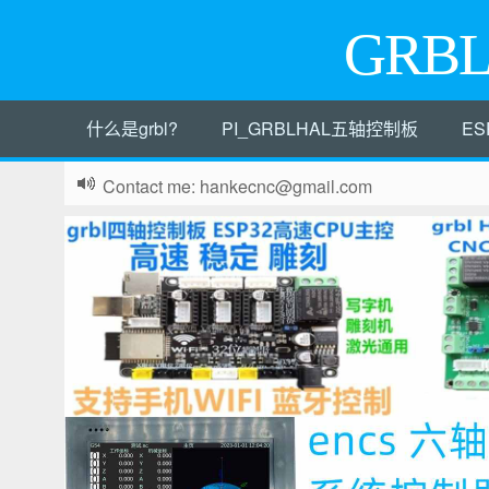
GRB
什么是grbl?
PI_GRBLHAL五轴控制板
ES
Contact me: hankecnc@gmail.com