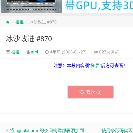
推推
冰沙改进 #870
>
>
冰沙改进 #870
推推
grbl
4年前 (2023-01-27)
627次浏览
注意：本段内容须“
登录
”后方可查看！
喜欢 (
0
)
将 ugsplatform 的夜间构建部署添加到
使用条形码实现 C