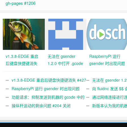
gh-pages #1206
v1.3.8-EDGE 重启
无法在 gsender
RaspberryPi 运行
后键盘快捷键消失
1.2.0 中打开 .gcode
gsender 时出现问题
#427 关闭
文件 #367
#89
v1.3.8-EDGE 重启后键盘快捷键消失 #427
无法在 gsender 1.
关闭
RaspberryPi 运行 gsender 时出现问题
#367
向 fluidnc 发送 $$
#89
功能请求：抑制发送到机器的 gcode 中的
#473
通过网络连接进行连接
gcode 注释。 #444 关闭
操纵杆运动的剩余问题 #204 关闭
新版本认为我的机
#474 关闭