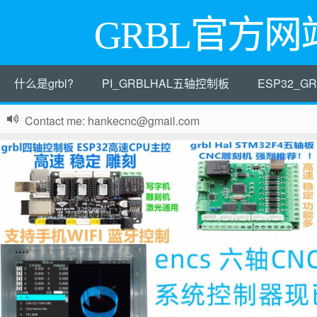
GRBL官方网
什么是grbl?
PI_GRBLHAL五轴控制板
ESP32_
Contact me: hankecnc@gmail.com