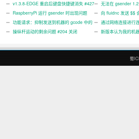
v1.3.8-EDGE 重启后键盘快捷键消失 #427
无法在 gsender 1.
关闭
RaspberryPi 运行 gsender 时出现问题
#367
向 fluidnc 发送 $$
#89
功能请求：抑制发送到机器的 gcode 中的
#473
通过网络连接进行连接
gcode 注释。 #444 关闭
操纵杆运动的剩余问题 #204 关闭
新版本认为我的机
#474 关闭
蜀IC