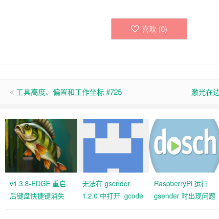
喜欢 (
0
)
工具高度、偏置和工作坐标 #725
激光在边
v1.3.8-EDGE 重启
无法在 gsender
RaspberryPi 运行
后键盘快捷键消失
1.2.0 中打开 .gcode
gsender 时出现问题
#427 关闭
文件 #367
#89