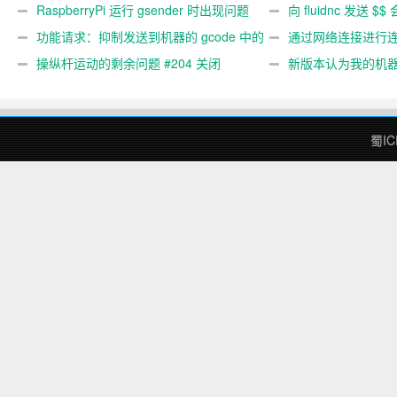
关闭
RaspberryPi 运行 gsender 时出现问题
#367
向 fluidnc 发送 $$
#89
功能请求：抑制发送到机器的 gcode 中的
#473
通过网络连接进行连接
gcode 注释。 #444 关闭
操纵杆运动的剩余问题 #204 关闭
新版本认为我的机
#474 关闭
蜀IC