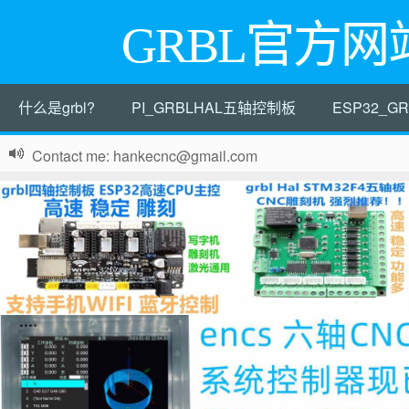
GRBL官方网
什么是grbl?
PI_GRBLHAL五轴控制板
ESP32_
Contact me: hankecnc@gmail.com