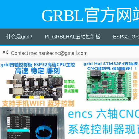
GRBL官方网
什么是grbl?
PI_GRBLHAL五轴控制板
ESP32_
Contact me: hankecnc@gmail.com