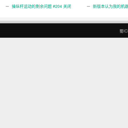
gcode 注释。 #444 关闭
操纵杆运动的剩余问题 #204 关闭
新版本认为我的机
#474 关闭
蜀IC