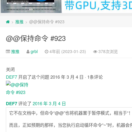
推推
@@保持命令 #923
>
>
@@保持命令 #923
推推
grbl
4年前 (2023-01-23)
378次浏览
关闭
DEF7
开启了这个问题
2016 年 3 月 4 日
· 1条评论
注
释
DEF7
评论了
2016 年 3 月 4 日
它不在文档中，但命令“@@”也将机器置于暂停模式，相当于“！
而且，正如预期的那样，当您执行启动循环命令“~”时，机器会