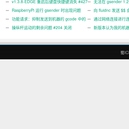
v1.3.8-EDGE 重启后键盘快捷键消失 #427
无法在 gsender 1.
关闭
RaspberryPi 运行 gsender 时出现问题
#367
向 fluidnc 发送 $$
#89
功能请求：抑制发送到机器的 gcode 中的
#473
通过网络连接进行连接
gcode 注释。 #444 关闭
操纵杆运动的剩余问题 #204 关闭
新版本认为我的机
#474 关闭
蜀IC