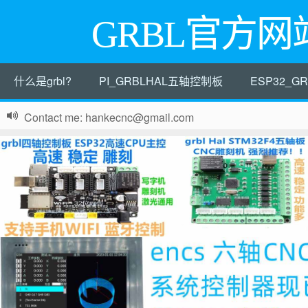
GRBL官方网
什么是grbl?
PI_GRBLHAL五轴控制板
ESP32_
Contact me: hankecnc@gmail.com