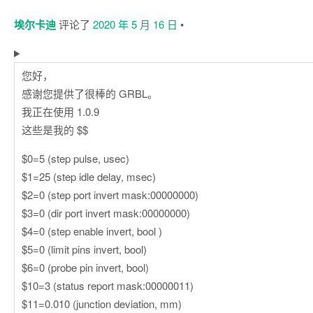
埃尔卡迪
评论了
2020 年 5 月 16 日
•
您好，
感谢您提供了很棒的 GRBL。
我正在使用 1.0.9
这些是我的 $$
$0=5 (step pulse, usec)
$1=25 (step idle delay, msec)
$2=0 (step port invert mask:00000000)
$3=0 (dir port invert mask:00000000)
$4=0 (step enable invert, bool )
$5=0 (limit pins invert, bool)
$6=0 (probe pin invert, bool)
$10=3 (status report mask:00000011)
$11=0.010 (junction deviation, mm)