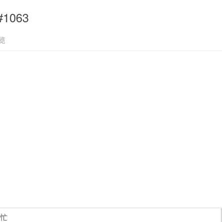
#1063
览
帮忙