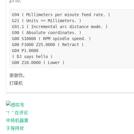
Z=10：
G94 ( Millimeters per minute feed rate. )

G21 ( Units == Millimeters. )

G91.1 ( Incremental arc distance mode. )

G90 ( Absolute coordinates. )

G00 S10000 ( RPM spindle speed. )

G00 F1000 Z25.0000 ( Retract )

G04 P1.0000

( DJ says hello )

谢谢你。
打碟机