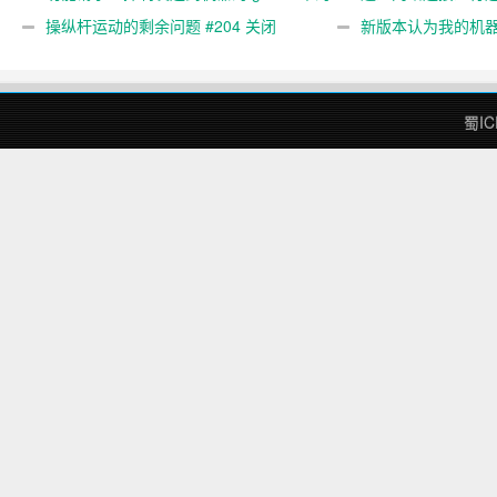
gcode 注释。 #444 关闭
操纵杆运动的剩余问题 #204 关闭
新版本认为我的机
#474 关闭
蜀IC