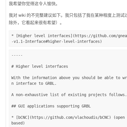
我希望你觉得这令人愉快。
我对 wiki 的不完整建议如下。我只包括了我在某种程度上测
除外，它看起来很有希望）。
* [Higher level interfaces](https://github.com/gnea
-----

# Higher level interfaces

With the information above you should be able to wr
n interface to GRBL.

A non-exhaustive list of existing projects follows.

## GUI applications supporting GRBL

* [bCNC](https://github.com/vlachoudis/bCNC) (open 
based)
