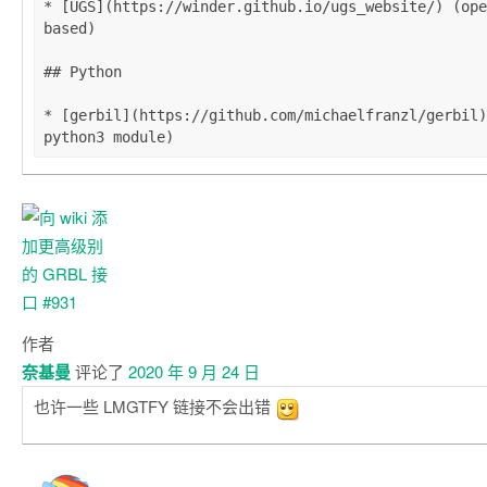
* [UGS](https://winder.github.io/ugs_website/) (ope
based)

## Python

* [gerbil](https://github.com/michaelfranzl/gerbil)
作者
奈基曼
评论了
2020 年 9 月 24 日
也许一些 LMGTFY 链接不会出错