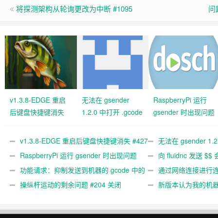
将探测架构从轮询更改为中断 #1095
问
v1.3.8-EDGE 重启
无法在 gsender
RaspberryPi 运行
后键盘快捷键消失
1.2.0 中打开 .gcode
gsender 时出现问题
#427 关闭
文件 #367
#89
v1.3.8-EDGE 重启后键盘快捷键消失 #427
无法在 gsender 1.
关闭
RaspberryPi 运行 gsender 时出现问题
#367
向 fluidnc 发送 $$
#89
功能请求：抑制发送到机器的 gcode 中的
#473
通过网络连接进行连接
gcode 注释。 #444 关闭
操纵杆运动的剩余问题 #204 关闭
新版本认为我的机
#474 关闭