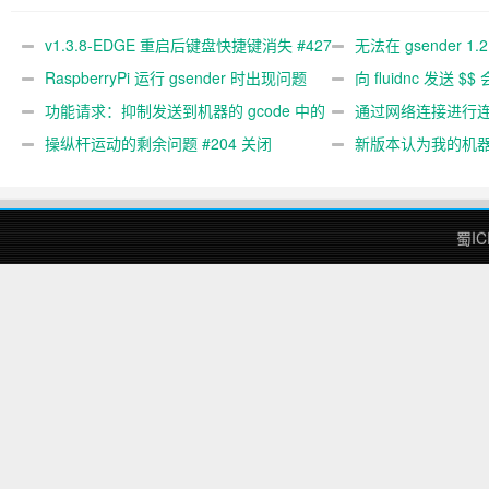
#427 关闭
文件 #367
#89
v1.3.8-EDGE 重启后键盘快捷键消失 #427
无法在 gsender 1.
关闭
RaspberryPi 运行 gsender 时出现问题
#367
向 fluidnc 发送 $$
#89
功能请求：抑制发送到机器的 gcode 中的
#473
通过网络连接进行连接
gcode 注释。 #444 关闭
操纵杆运动的剩余问题 #204 关闭
新版本认为我的机
#474 关闭
蜀IC