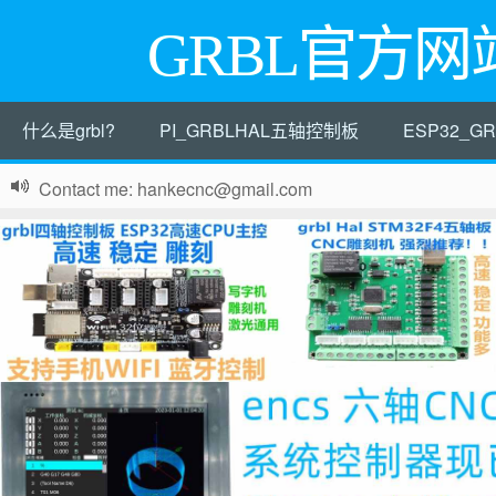
GRBL官方网
什么是grbl?
PI_GRBLHAL五轴控制板
ESP32_
Contact me: hankecnc@gmail.com