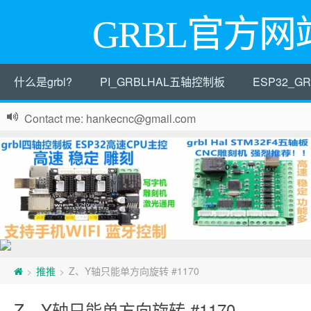
GRBL官方网
什么是grbl?
PI_GRBLHAL五轴控制板
ESP32_
Contact me: hankecnc@gmail.com
推推
Z、Y轴只能单方向旋转 #1170
>
>
Z、Y轴只能单方向旋转 #1170