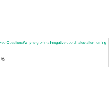
Asked-Questions#why-is-grbl-in-all-negative-coordinates-after-homing
尖端。