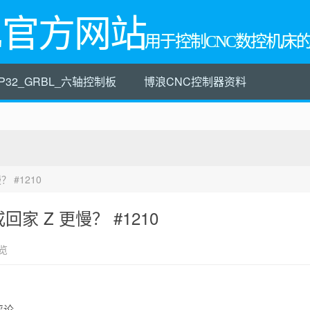
L官方网站
用于控制CNC数控机床
P32_GRBL_六轴控制板
博浪CNC控制器资料
 #1210
回家 Z 更慢？ #1210
览
评论