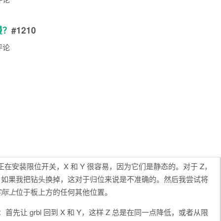
慢？
#1210
评论
在安装限位开关，X 和 Y 很容易，因为它们是静态的。对于 Z，
，如果我把钻头换掉，这对于归位来说是不准确的。然后我尝试将
实际上
位于板上方的任何其他位置。
让 grbl 回到 X 和 Y，这样 Z 总是在同一点降低，或者从限