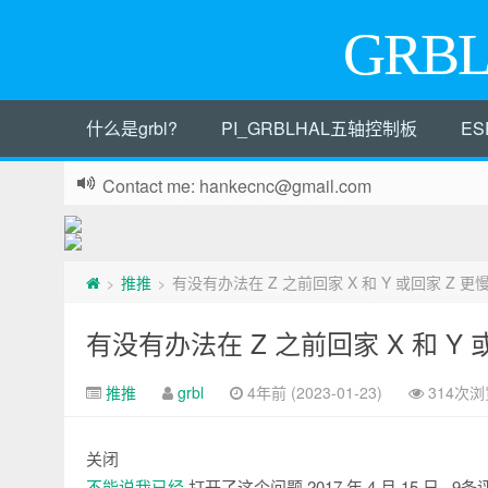
GRB
什么是grbl?
PI_GRBLHAL五轴控制板
ES
Contact me: hankecnc@gmail.com
推推
有没有办法在 Z 之前回家 X 和 Y 或回家 Z 更慢？
>
>
有没有办法在 Z 之前回家 X 和 Y 或
推推
grbl
4年前 (2023-01-23)
314次浏
关闭
不能说我已经
打开了这个问题
2017 年 4 月 15 日
· 9条