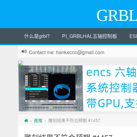
GRB
什么是grbl?
PI_GRBLHAL五轴控制板
ES
Contact me: hankecnc@gmail.com
推推
雕刻结果不符合预期 #1457
>
>