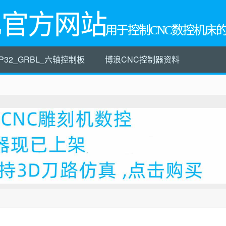
L官方网站
用于控制CNC数控机床
P32_GRBL_六轴控制板
博浪CNC控制器资料