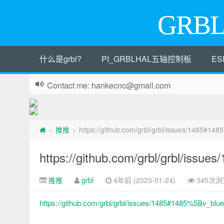
GRB
什么是grbl?
PI_GRBLHAL五轴控制板
ES
Contact me: hankecnc@gmail.com
推推
https://github.com/grbl/grbl/issues/1485#1485
>
>
https://github.com/grbl/grbl/issue
推推
grbl
4年前 (2023-01-24)
345次浏
https://github.com/grbl/grbl/issues/1485#1485%5Bv_bl