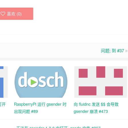
喜欢 (
0
)
问题; 到 #37
中打开
RaspberryPi 运行 gsender 时
向 fluidnc 发送 $$ 会导致
出现问题 #89
gsender 崩溃 #473