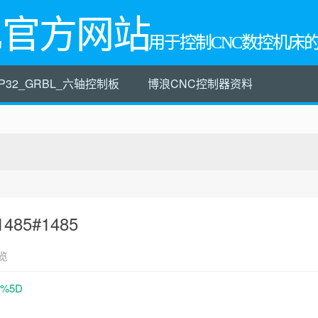
L官方网站
用于控制CNC数控机床
P32_GRBL_六轴控制板
博浪CNC控制器资料
s/1485#1485
览
ue%5D