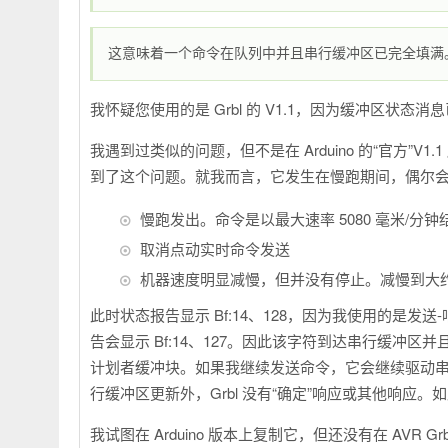
这意味着一个命令在队列中并且串行缓冲区已完全填满
我怀疑您使用的是 Grbl 的 V1.1，因为缓冲区状态消
我遇到过类似的问题，但不是在 Arduino 的“官方”V1
到了这个问题。就我而言，它发生在慢跑期间，偶尔
慢跑发出。命令是以最大速率 5080 毫米/分
取消点动实时命令发送
机器速度明显减慢，但并没有停止。减慢到大约 
此时状态报告显示 Bf:14、128，因为我使用的是
告会显示 Bf:14、127。因此该字符到达串行缓冲区并且
计划者缓冲块。如果我继续发送命令，它会继续驱动
行缓冲区更新外，Grbl 没有“确定”响应或其他响应。如
我试图在 Arduino 版本上复制它，但还没有在 AVR 