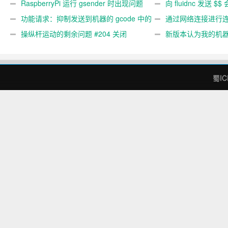
关闭
RaspberryPi 运行 gsender 时出现问题
#367
向 fluidnc 发送 $$
#89
功能请求：抑制发送到机器的 gcode 中的
#473
通过网络连接进行连接
gcode 注释。 #444 关闭
操纵杆运动的剩余问题 #204 关闭
新版本认为我的机
#474 关闭
蜀IC