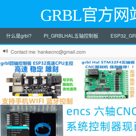
GRBL官方网
什么是grbl?
PI_GRBLHAL五轴控制板
ESP32_
Contact me: hankecnc@gmail.com