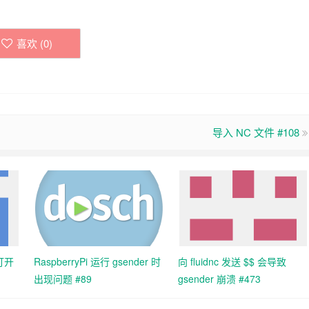
喜欢 (
0
)
导入 NC 文件 #108
中打开
RaspberryPi 运行 gsender 时
向 fluidnc 发送 $$ 会导致
出现问题 #89
gsender 崩溃 #473