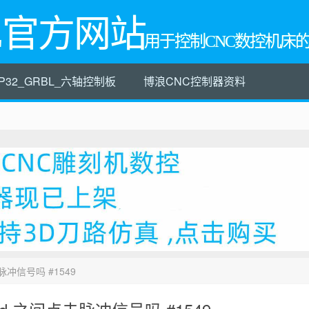
L官方网站
用于控制CNC数控机床
P32_GRBL_六轴控制板
博浪CNC控制器资料
点击脉冲信号吗 #1549