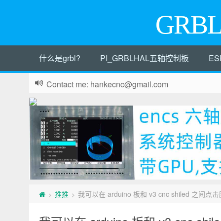
GRB
什么是grbl?
PI_GRBLHAL五轴控制板
ES
Contact me: hankecnc@gmail.com
推推
我可以在 arduino 板和 v3 cnc shiled 之间
>
>