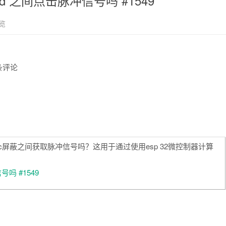
hiled 之间点击脉冲信号吗 #1549
览
 条评论
cnc屏蔽之间获取脉冲信号吗？这用于通过使用esp 32微控制器计算