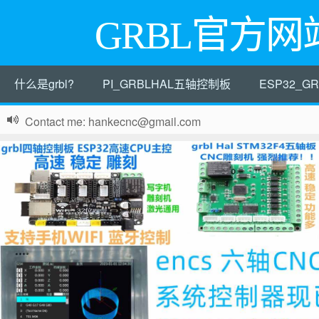
GRBL官方网
什么是grbl?
PI_GRBLHAL五轴控制板
ESP32_
Contact me: hankecnc@gmail.com