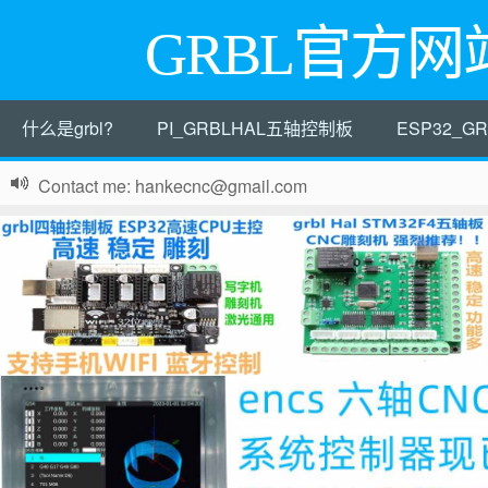
GRBL官方网
什么是grbl?
PI_GRBLHAL五轴控制板
ESP32_
Contact me: hankecnc@gmail.com