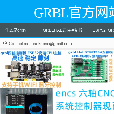
GRBL官方网
什么是grbl?
PI_GRBLHAL五轴控制板
ESP32_
Contact me: hankecnc@gmail.com