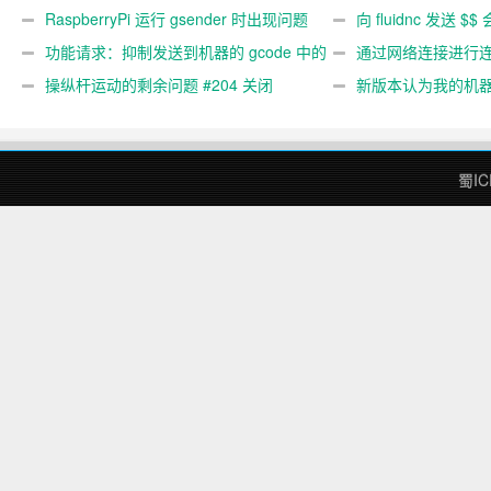
关闭
RaspberryPi 运行 gsender 时出现问题
#367
向 fluidnc 发送 $$
#89
功能请求：抑制发送到机器的 gcode 中的
#473
通过网络连接进行连接
gcode 注释。 #444 关闭
操纵杆运动的剩余问题 #204 关闭
新版本认为我的机
#474 关闭
蜀IC