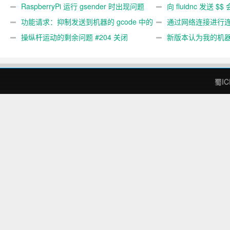
关闭
RaspberryPi 运行 gsender 时出现问题
#367
向 fluidnc 发送 $$
#89
功能请求：抑制发送到机器的 gcode 中的
#473
通过网络连接进行连接
gcode 注释。 #444 关闭
操纵杆运动的剩余问题 #204 关闭
新版本认为我的机
#474 关闭
蜀IC