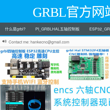
GRBL官方网
什么是grbl?
PI_GRBLHAL五轴控制板
ESP32_
Contact me: hankecnc@gmail.com