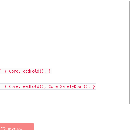
) { Core.FeedHold(); }
) { Core.FeedHold(); Core.SafetyDoor(); }
喜欢 (
0
)