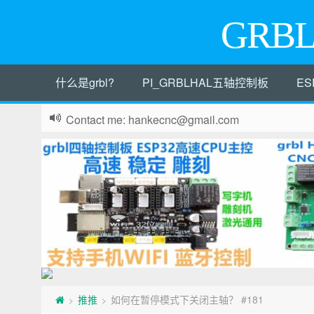
GRB
什么是grbl?
PI_GRBLHAL五轴控制板
ES
Contact me: hankecnc@gmail.com
推推
如何在暂停模式下关闭主轴？ #181
>
>