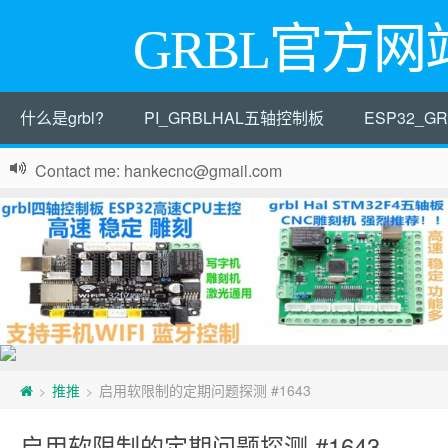
GRBL官方网
什么是grbl?
PI_GRBLHAL五轴控制板
ESP32_
Contact me: hankecnc@gmail.com
推推
启用软限制的定期问题探测 #1643
>
>
启用软限制的定期问题探测 #1643