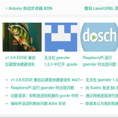
Arduino 电动步进器 #209
雕刻 LaserGRBL
v1.3.8-EDGE 重启
无法在 gsender
RaspberryPi 运行
后键盘快捷键消失
1.2.0 中打开 .gcode
gsender 时出现问题
#427 关闭
文件 #367
#89
v1.3.8-EDGE 重启后键盘快捷键消失 #427
无法在 gsender 1.
关闭
RaspberryPi 运行 gsender 时出现问题
#367
向 fluidnc 发送 $$
#89
功能请求：抑制发送到机器的 gcode 中的
#473
通过网络连接进行连接
gcode 注释。 #444 关闭
操纵杆运动的剩余问题 #204 关闭
新版本认为我的机
#474 关闭