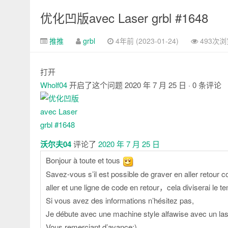
优化凹版avec Laser grbl #1648
推推
grbl
4年前 (2023-01-24)
493次浏
打开
Wholf04
开启了这个问题
2020 年 7 月 25 日
· 0 条评论
注
释
沃尔夫04
评论了
2020 年 7 月 25 日
Bonjour à toute et tous
Savez-vous s’il est possible de graver en aller reto
aller et une ligne de code en retour，cela diviserai le 
Si vous avez des informations n’hésitez pas,
Je débute avec une machine style alfawise avec un las
Vous remerciant d’avance:)