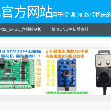
L官方网站
用于控制CNC数控机床
P32_GRBL_六轴控制板
博浪CNC控制器资料