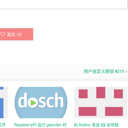
喜欢 (
0
)
用户自定义按钮 #215
中打开
RaspberryPi 运行 gsender 时
向 fluidnc 发送 $$ 会导致