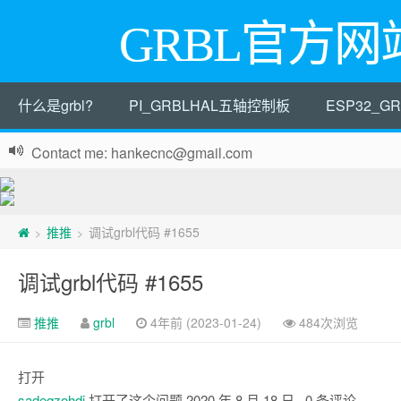
GRBL官方网
什么是grbl?
PI_GRBLHAL五轴控制板
ESP32_
Contact me: hankecnc@gmail.com
推推
调试grbl代码 #1655
>
>
调试grbl代码 #1655
推推
grbl
4年前 (2023-01-24)
484次浏览
打开
sadeqzohdi
打开了这个问题
2020 年 8 月 18 日
· 0 条评论