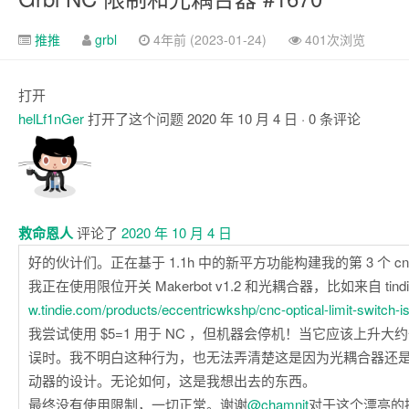
推推
grbl
4年前 (2023-01-24)
401次浏览
打开
helLf1nGer
打开了这个问题
2020 年 10 月 4 日
· 0 条评论
注
释
救命恩人
评论了
2020 年 10 月 4 日
好的伙计们。正在基于 1.1h 中的新平方功能构建我的第 3 个 cn
我正在使用限位开关 Makerbot v1.2 和光耦合器，比如来自 tind
w.tindie.com/products/eccentricwkshp/cnc-optical-limit-switch-iso
我尝试使用 $5=1 用于 NC ，但机器会停机！当它应该上升
误时。我不明白这种行为，也无法弄清楚这是因为光耦合器还是因为 
动器的设计。无论如何，这是我想出去的东西。
最终没有使用限制，一切正常。谢谢
@chamnit
对于这个漂亮的