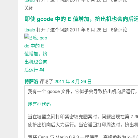
关闭
即使 gcode 中的 E 值增加，挤出机也会向后
ttsalo
打开了这个问题
2011 年 8 月 26 日
· 6条评论
注
释
特萨洛
评论了
2011 年 8 月 26 日
我有一个 gcode 文件，它似乎会导致挤出机向后运
迷宫框代码
当在墙壁之间打印紧密填充图案时，问题出现在第 7-3
使挤出机向后大力运行。当它返回打印周边时，挤出
我将 Orca 与 Marlin 0.9.3 一起使用，高级参数