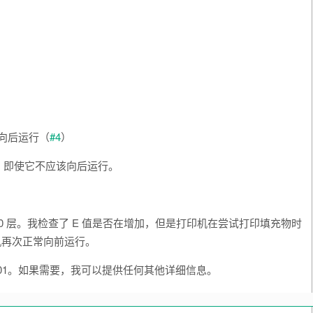
也会向后运行（
#4
）
行，即使它不应该向后运行。
0 层。我检查了 E 值是否在增加，但是打印机在尝试打印填充物时
机再次正常向前运行。
为 k=0.01。如果需要，我可以提供任何其他详细信息。