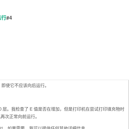
运行
#4
行，即使它不应该向后运行。
0 层。我检查了 E 值是否在增加，但是打印机在尝试打印填充物时
机再次正常向前运行。
为 k=0.01。如果需要，我可以提供任何其他详细信息。