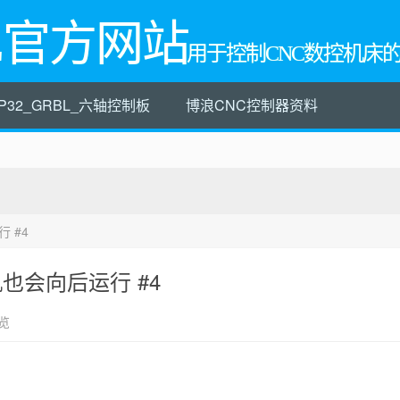
L官方网站
用于控制CNC数控机床
P32_GRBL_六轴控制板
博浪CNC控制器资料
 #4
机也会向后运行 #4
览