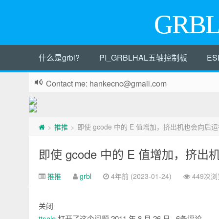
GRB
什么是grbl?
PI_GRBLHAL五轴控制板
ES
Contact me: hankecnc@gmail.com
推推
即使 gcode 中的 E 值增加，挤出机也会向后运行
>
>
即使 gcode 中的 E 值增加，挤出
推推
grbl
4年前 (2023-01-24)
449次浏
关闭
ttsalo
打开了这个问题
2011 年 8 月 26 日
· 6条评论