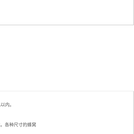
几以内。
周边时。各种尺寸的蜂窝