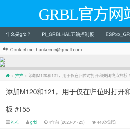
GRBL官方网
什么是grbl?
PI_GRBLHAL五轴控制板
ESP32_
Contact me: hankecnc@gmail.com
页
推推
添加M120和121，用于仅在归位时打开和关闭终点挡板 #
>
>
脚
添加M120和121，用于仅在归位时打开
板 #155
推推
grbl
4年前 (2023-01-25)
448次浏览