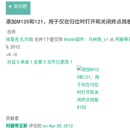
新问题
添加M120和121，用于仅在归位时打开和关闭终点挡
合并
埃里克·扎尔姆
合并1个提交到
Marlin固件
：
马林鱼_v1
从
阿滕蒂
9, 2012
+6
−0
对话
0
承诺
1
支票
0
文件已更改
1
对
话
贡献者
阿滕蒂亚斯
评论的
on Apr 28, 2012