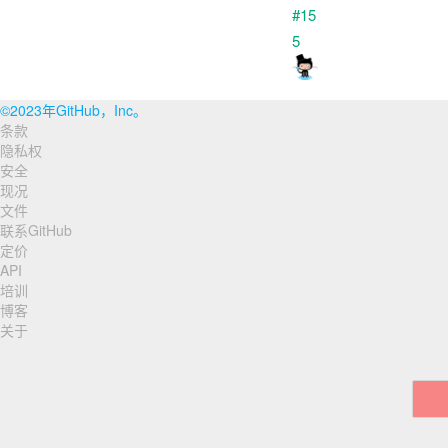
©2023年GitHub，Inc。
条款
页
隐私权
脚
安全
现况
导
文件
联系GitHub
航
定价
API
培训
博客
关于