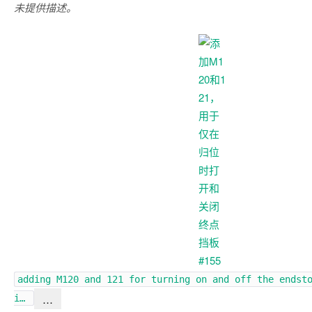
未提供描述。
adding M120 and 121 for turning on and off the endst
…
i…