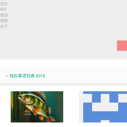
航
定价
API
培训
博客
关于
待办事项列表 #315