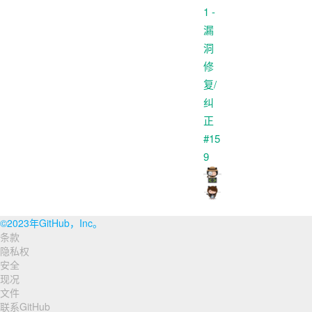
©2023年GitHub，Inc。
条款
页
隐私权
脚
安全
现况
导
文件
联系GitHub