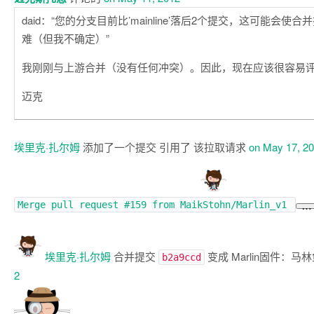
daid：“您的分支目前比’mainline’落后2个提交，这可能会使
难（但我不确定）”
我刚刚与上游合并（没有任何冲突）。因此，现在应该很容易评
迈克
埃里克·扎尔姆
添加了一个提交 引用了 该拉取请求
on May 17, 2
Merge pull request
#159
from MaikStohn/Marlin_v1
…
埃里克·扎尔姆
合并提交
变成
Marlin固件
：
马林
b2a9ccd
2