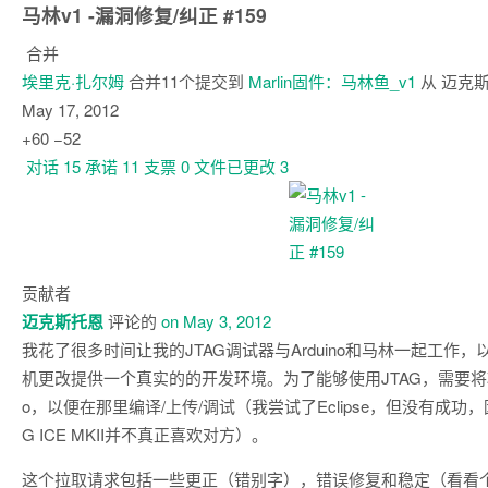
马林v1 -漏洞修复/纠正
#159
合并
埃里克·扎尔姆
合并11个提交到
Marlin固件
：
马林鱼_v1
从
迈克
May 17, 2012
+60
−52
对话
15
承诺
11
支票
0
文件已更改
3
对
话
贡献者
迈克斯托恩
评论的
on May 3, 2012
我花了很多时间让我的JTAG调试器与Arduino和马林一起工作
机更改提供一个真实的的开发环境。为了能够使用JTAG，需要将项目
o，以便在那里编译/上传/调试（我尝试了Eclipse，但没有成功，因为
G ICE MKII并不真正喜欢对方）。
这个拉取请求包括一些更正（错别字），错误修复和稳定（看看