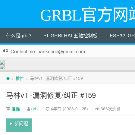
GRBL官方网
什么是grbl?
PI_GRBLHAL五轴控制板
ESP32_
Contact me: hankecnc@gmail.com
页
推推
马林v1 -漏洞修复/纠正 #159
>
>
脚
马林v1 -漏洞修复/纠正 #159
推推
grbl
4年前 (2023-01-25)
366次浏览
新问题