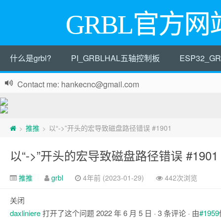
GRBL官方网
什么是grbl?
PI_GRBLHAL五轴控制板
ESP32_
Contact me: hankecnc@gmail.com
推推
以“->”开头的宏导致磁盘路径错误 #1901
>
>
以“->”开头的宏导致磁盘路径错误 #1901
推推
grbl
4年前 (2023-01-29)
442次浏览
关闭
daxliniere
打开了这个问题
2022 年 6 月 5 日
· 3 条评论 · 由
#1959