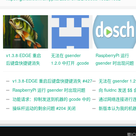
v1.3.8-EDGE 重启
无法在 gsender
RaspberryPi 运行
后键盘快捷键消失
1.2.0 中打开 .gcode
gsender 时出现问题
#427 关闭
文件 #367
#89
v1.3.8-EDGE 重启后键盘快捷键消失 #427
无法在 gsender 1.
关闭
RaspberryPi 运行 gsender 时出现问题
#367
向 fluidnc 发送 $$
#89
功能请求：抑制发送到机器的 gcode 中的
#473
通过网络连接进行连接
gcode 注释。 #444 关闭
操纵杆运动的剩余问题 #204 关闭
新版本认为我的机
#474 关闭
蜀IC