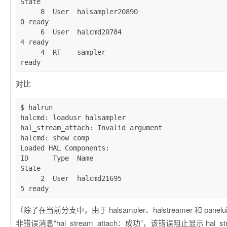
State

     8  User  halsampler20890                                 2089
0 ready

     6  User  halcmd20784                                     2078
4 ready

     4  RT    sampler                                               
对比
$ halrun

halcmd: loadusr halsampler

hal_stream_attach: Invalid argument

halcmd: show comp

Loaded HAL Components:

ID      Type  Name                                   
State

     2  User  halcmd21695                                     2169
（除了在当前分支中，由于 halsampler、halstreamer 和 pan
非错误消息“hal_stream_attach：成功”，该错误阻止显示 hal_strea