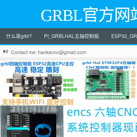
GRBL官方网
什么是grbl?
PI_GRBLHAL五轴控制板
ESP32_
Contact me: hankecnc@gmail.com