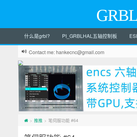
GRB
什么是grbl?
PI_GRBLHAL五轴控制板
ES
Contact me: hankecnc@gmail.com
推推
笔伺服功能 #64
>
>