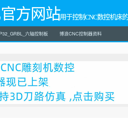
L官方网站
用于控制CNC数控机床
P32_GRBL_六轴控制板
博浪CNC控制器资料