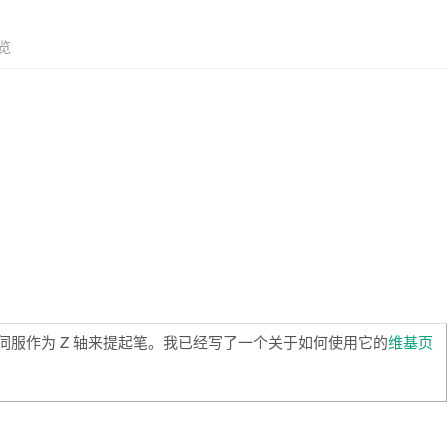
览
使用伺服作为 Z 轴来提起笔。我已经写了一个关于如何使用它的
维基页