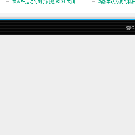
gcode 注释。 #444 关闭
操纵杆运动的剩余问题 #204 关闭
新版本认为我的机
#474 关闭
蜀IC