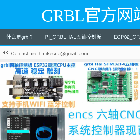
GRBL官方网
什么是grbl?
PI_GRBLHAL五轴控制板
ESP32_
Contact me: hankecnc@gmail.com