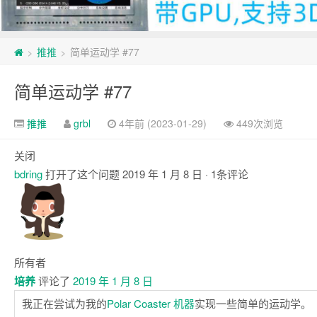
推推
简单运动学 #77
>
>
简单运动学 #77
推推
grbl
4年前 (2023-01-29)
449次浏览
关闭
bdring
打开了这个问题
2019 年 1 月 8 日
· 1条评论
注
释
所有者
培养
评论了
2019 年 1 月 8 日
我正在尝试为我的
Polar Coaster 机器
实现一些简单的运动学。