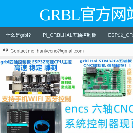
GRBL官方网
什么是grbl?
PI_GRBLHAL五轴控制板
ESP32_
Contact me: hankecnc@gmail.com