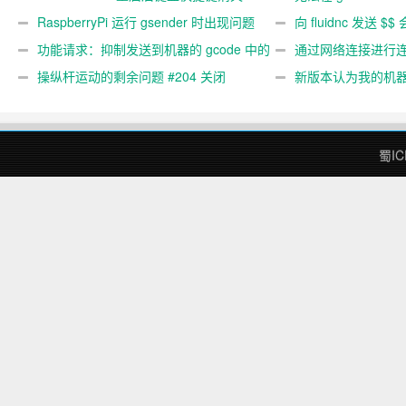
关闭
RaspberryPi 运行 gsender 时出现问题
#367
向 fluidnc 发送 $$
#89
功能请求：抑制发送到机器的 gcode 中的
#473
通过网络连接进行连接
gcode 注释。 #444 关闭
操纵杆运动的剩余问题 #204 关闭
新版本认为我的机
#474 关闭
蜀IC