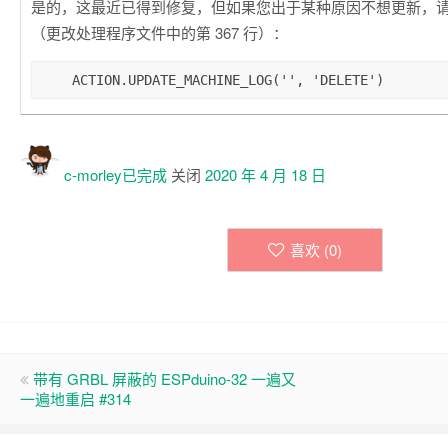
是的，这最近已得到修复，但如果您出于某种原因不想更新，
（更改处理程序文件中的第 367 行）：
c-morley已
完成
关闭
2020 年 4 月 18 日
喜欢 (
0
)
带有 GRBL 屏蔽的 ESPduino-32 一遍又
一遍地重启 #314