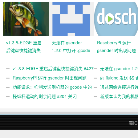
v1.3.8-EDGE 重启
无法在 gsender
RaspberryPi 运行
后键盘快捷键消失
1.2.0 中打开 .gcode
gsender 时出现问题
#427 关闭
文件 #367
#89
v1.3.8-EDGE 重启后键盘快捷键消失 #427
无法在 gsender 1.
关闭
RaspberryPi 运行 gsender 时出现问题
#367
向 fluidnc 发送 $$
#89
功能请求：抑制发送到机器的 gcode 中的
#473
通过网络连接进行连接
gcode 注释。 #444 关闭
操纵杆运动的剩余问题 #204 关闭
新版本认为我的机
#474 关闭
蜀IC