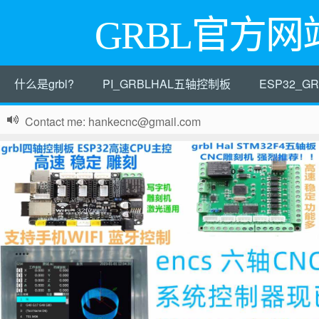
GRBL官方网
什么是grbl?
PI_GRBLHAL五轴控制板
ESP32_
Contact me: hankecnc@gmail.com