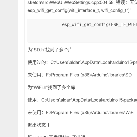
sketch\src\WebUI\WebSettings.cpp:504:58: 错误：无法
esp_wifi_get_config(wifi_interface_t, wifi_config_t*)”
             esp_wifi_get_config(ESP_IF_WIFI_AP, &conf);

为“SD.h”找到了多个库
使用过的：C:\Users\aldan\AppData\Local\arduino15\pack
未使用：F:\Program Files (x86)\Arduino\libraries\SD
为“WiFi.h”找到了多个库
使用：C:\Users\aldan\AppData\Local\arduino15\packages
未使用：F:\Program Files (x86)\Arduino\libraries\WiFi
退出状态 1