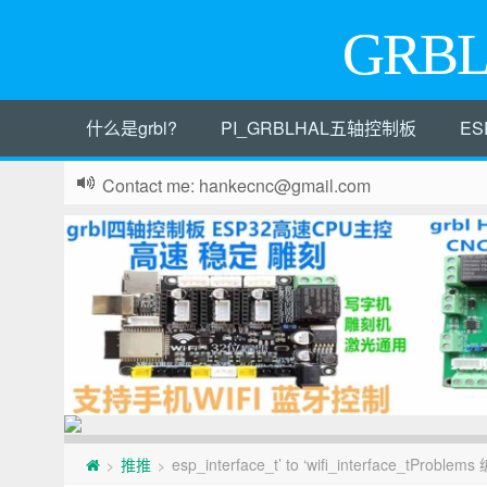
GRB
什么是grbl?
PI_GRBLHAL五轴控制板
ES
Contact me: hankecnc@gmail.com
页
推推
esp_interface_t’ to ‘wifi_interface_tProbl
>
>