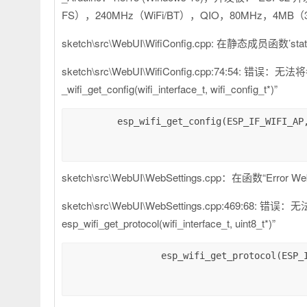
FS），240MHz（WiFi/BT），QIO，80MHz，4MB
sketch\src\WebUI\WifiConfig.cpp: 在静态成员函数’static 
sketch\src\WebUI\WifiConfig.cpp:74:54: 错误：无法将参数
_wifi_get_config(wifi_interface_t, wifi_config_t*)”
         esp_wifi_get_config(ESP_IF_WIFI_AP, &conf);

sketch\src\WebUI\WebSettings.cpp：在函数“Error WebU
sketch\src\WebUI\WebSettings.cpp:469:68: 错误：无法
esp_wifi_get_protocol(wifi_interface_t, uint8_t*)”
                 esp_wifi_get_protocol(ESP_IF_WIFI_STA, &PhyMode);
