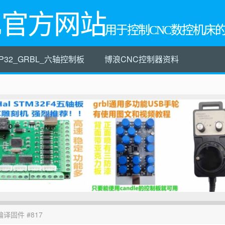
L官方网站
用于控制CNC数控机床
P32_GRBL_六轴控制板
博浪CNC控制器资料
ems 编译固件 #817