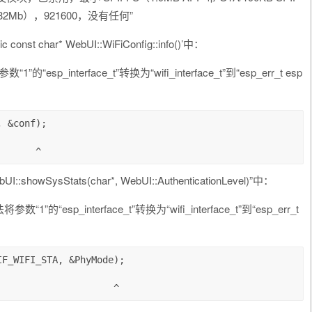
（32Mb），921600，没有任何”
const char* WebUI::WiFiConfig::info()’中：
“1”的“esp_interface_t”转换为“wifi_interface_t”到“esp_err_t esp
I::showSysStats(char*, WebUI::AuthenticationLevel)”中：
将参数“1”的“esp_interface_t”转换为“wifi_interface_t”到“esp_err_t