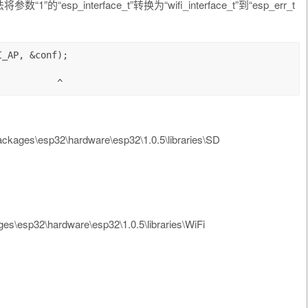
将参数“1”的“esp_interface_t”转换为“wifi_interface_t”到“esp_err_t
ages\esp32\hardware\esp32\1.0.5\libraries\SD
\esp32\hardware\esp32\1.0.5\libraries\WiFi