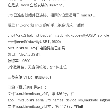
它是从 livecd 全新安装的 linuxcnc。
vfd 已准备就绪并已连接，相同的设置适用于 mach3 …
我是 linuxcnc 和 linux 的新手…抱歉请求。谢谢
cnc@cnc:
$ halcmd loadusr mitsub_vfd -p /dev/ttyUSB1 spindl
cnc@cnc:
$(‘/dev/ttyUSB1’, 9600)
Mitsubishi VFD串口电脑链接已加载
端口：/dev/ttyUSB1，
波特率：9600
8个数据位，无奇偶校验，2个停止位
三菱主轴 VFD：添加从#01
回溯（最近调用最后）：
文件“/usr/bin/mitsub_vfd”，第 436 行，在
app = mitsubishi_serial(vfd_names=device_ids,baudrate=int(bau
文件“/usr/bin/mitsub_vfd”中，第 117 行，在
init