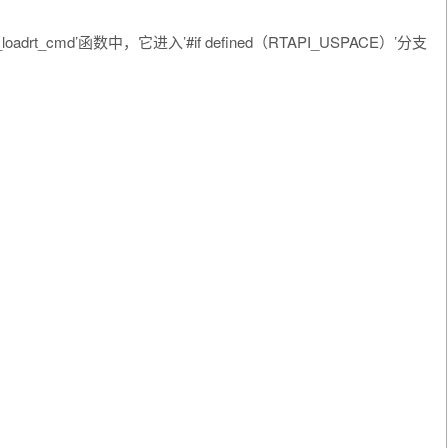
adrt_cmd’函数中，它进入’#if defined（RTAPI_USPACE）’分支