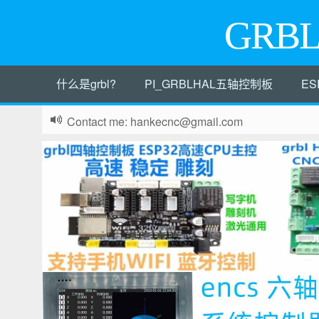
GRB
什么是grbl?
PI_GRBLHAL五轴控制板
ES
Contact me: hankecnc@gmail.com