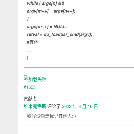
while ( args[n] &&
argv[m++] = args[n++];
}
argv[m++] = NULL;
retval = do_loadusr_cmd(argv);
#其他
….
}
贡献者
维米克洛斯
评论了
2022 年 3 月 10 日
我假设你想标记其他人:-)