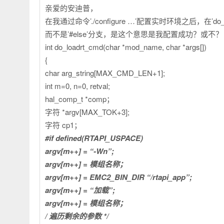
亲爱的安迪普，
在我通过命令’./configure …’配置实时环境之后，在’do_lo
而不是’#else’分支，是这个意思是我配置成功？或不？
int do_loadrt_cmd(char *mod_name, char *args[])
{
char arg_string[MAX_CMD_LEN+1];
int m=0, n=0, retval;
hal_comp_t *comp；
字符 *argv[MAX_TOK+3];
字符 cp1；
#if defined(RTAPI_USPACE)
argv[m++] = “-Wn”;
argv[m++] = 模组名称；
argv[m++] = EMC2_BIN_DIR “/rtapi_app”;
argv[m++] = “加载”;
argv[m++] = 模组名称；
/ 遍历剩余的参数 */