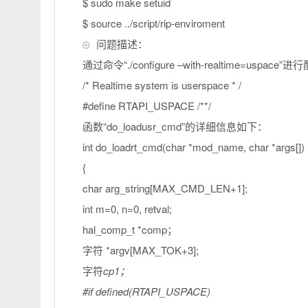
$ sudo make setuid
$ source ../script/rip-enviroment
问题描述：
通过命令“./configure –with-realtime=usp
/* Realtime system is userspace * /
#define RTAPI_USPACE /**/
函数“do_loadusr_cmd”的详细信息如下：
int do_loadrt_cmd(char *mod_name, char *args[])
{
char arg_string[MAX_CMD_LEN+1];
int m=0, n=0, retval;
hal_comp_t *comp；
字符 *argv[MAX_TOK+3];
字符
cp1；
#if defined(RTAPI_USPACE)