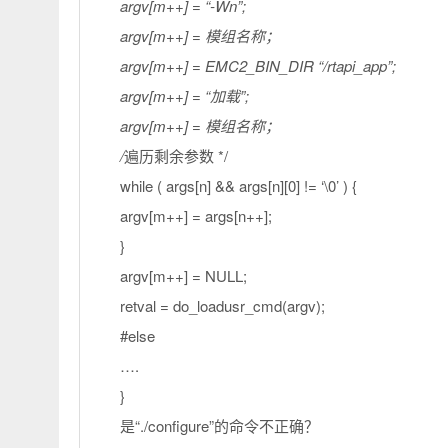
argv[m++] = “-Wn”;
argv[m++] = 模组名称；
argv[m++] = EMC2_BIN_DIR “/rtapi_app”;
argv[m++] = “加载”;
argv[m++] = 模组名称；
/
遍历剩余参数 */
while ( args[n] && args[n][0] != ‘\0’ ) {
argv[m++] = args[n++];
}
argv[m++] = NULL;
retval = do_loadusr_cmd(argv);
#else
….
}
是“./configure”的命令不正确？