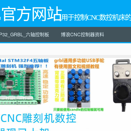
L官方网站
用于控制CNC数控机床
P32_GRBL_六轴控制板
博浪CNC控制器资料