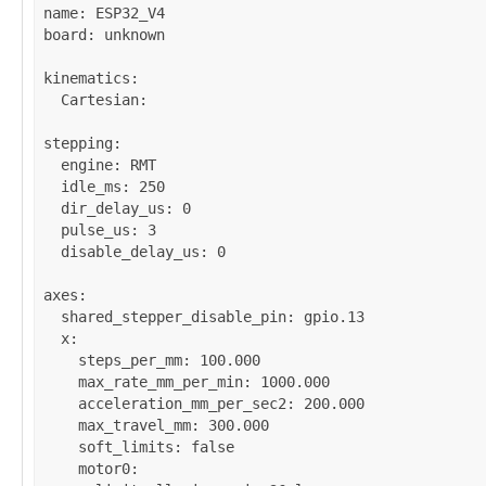
name
: 
ESP32_V4
board
: 
unknown
kinematics
:

Cartesian
:

stepping
:

engine
: 
RMT
idle_ms
: 
250
dir_delay_us
: 
0
pulse_us
: 
3
disable_delay_us
: 
0
axes
:

shared_stepper_disable_pin
: 
gpio.13
x
:

steps_per_mm
: 
100.000
max_rate_mm_per_min
: 
1000.000
acceleration_mm_per_sec2
: 
200.000
max_travel_mm
: 
300.000
soft_limits
: 
false
motor0
:
