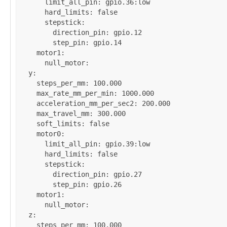
limit_all_pin
: 
gpio.36:low
hard_limits
: 
false
stepstick
:

direction_pin
: 
gpio.12
step_pin
: 
gpio.14
motor1
:

null_motor
:

y
:

steps_per_mm
: 
100.000
max_rate_mm_per_min
: 
1000.000
acceleration_mm_per_sec2
: 
200.000
max_travel_mm
: 
300.000
soft_limits
: 
false
motor0
:

limit_all_pin
: 
gpio.39:low
hard_limits
: 
false
stepstick
:

direction_pin
: 
gpio.27
step_pin
: 
gpio.26
motor1
:

null_motor
:

z
:

steps_per_mm
: 
100.000