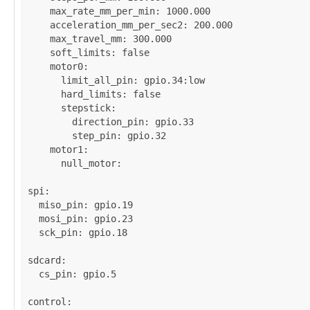
max_rate_mm_per_min
: 
1000.000
acceleration_mm_per_sec2
: 
200.000
max_travel_mm
: 
300.000
soft_limits
: 
false
motor0
:

limit_all_pin
: 
gpio.34:low
hard_limits
: 
false
stepstick
:

direction_pin
: 
gpio.33
step_pin
: 
gpio.32
motor1
:

null_motor
:

spi
:

miso_pin
: 
gpio.19
mosi_pin
: 
gpio.23
sck_pin
: 
gpio.18
sdcard
:

cs_pin
: 
gpio.5
control
:
