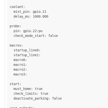
coolant
:

mist_pin
: 
gpio.21
delay_ms
: 
1000.000
probe
:

pin
: 
gpio.22:pu
check_mode_start
: 
false
macros
:

startup_line0
: 

startup_line1
: 

macro0
: 

macro1
: 

macro2
: 

macro3
: 

start
:

must_home
: 
true
check_limits
: 
true
deactivate_parking
: 
false