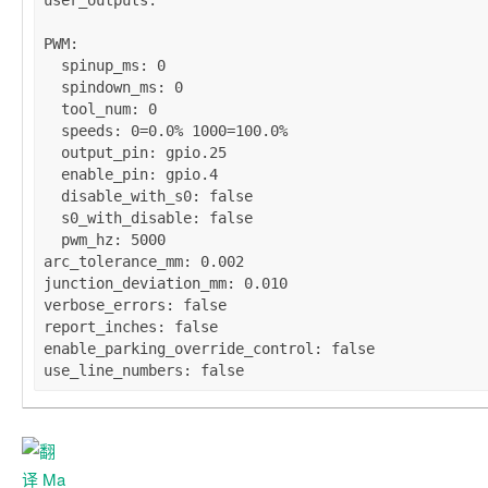
user_outputs
:

PWM
:

spinup_ms
: 
0
spindown_ms
: 
0
tool_num
: 
0
speeds
: 
0=0.0% 1000=100.0%
output_pin
: 
gpio.25
enable_pin
: 
gpio.4
disable_with_s0
: 
false
s0_with_disable
: 
false
pwm_hz
: 
5000
arc_tolerance_mm
: 
0.002
junction_deviation_mm
: 
0.010
verbose_errors
: 
false
report_inches
: 
false
enable_parking_override_control
: 
false
use_line_numbers
: 
false