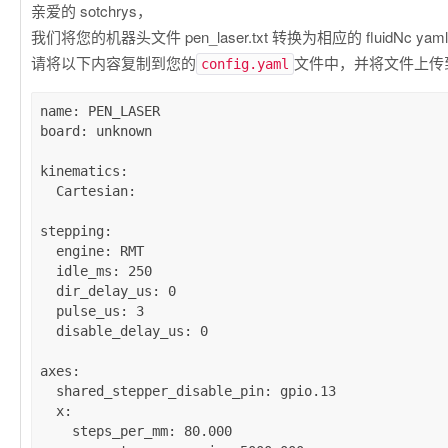
亲爱的 sotchrys，
我们将您的机器头文件 pen_laser.txt 转换为相应的 fluidNc ya
请将以下内容复制到您的
文件中，并将文件上传到您
config.yaml
name
: 
PEN_LASER
board
: 
unknown
kinematics
:

Cartesian
:

stepping
:

engine
: 
RMT
idle_ms
: 
250
dir_delay_us
: 
0
pulse_us
: 
3
disable_delay_us
: 
0
axes
:

shared_stepper_disable_pin
: 
gpio.13
x
:

steps_per_mm
: 
80.000