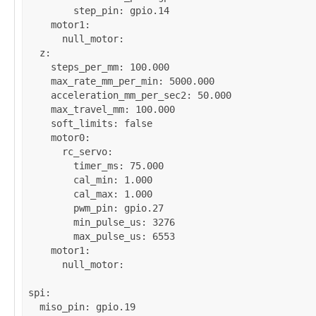
step_pin
: 
gpio.14
motor1
:

null_motor
:

z
:

steps_per_mm
: 
100.000
max_rate_mm_per_min
: 
5000.000
acceleration_mm_per_sec2
: 
50.000
max_travel_mm
: 
100.000
soft_limits
: 
false
motor0
:

rc_servo
:

timer_ms
: 
75.000
cal_min
: 
1.000
cal_max
: 
1.000
pwm_pin
: 
gpio.27
min_pulse_us
: 
3276
max_pulse_us
: 
6553
motor1
:

null_motor
:

spi
:

miso_pin
: 
gpio.19