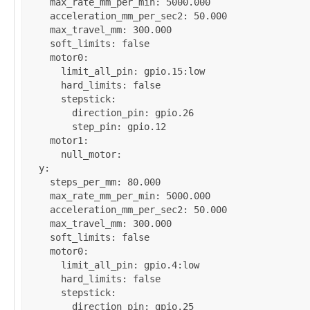
max_rate_mm_per_min
: 
5000.000
acceleration_mm_per_sec2
: 
50.000
max_travel_mm
: 
300.000
soft_limits
: 
false
motor0
:

limit_all_pin
: 
gpio.15:low
hard_limits
: 
false
stepstick
:

direction_pin
: 
gpio.26
step_pin
: 
gpio.12
motor1
:

null_motor
:

y
:

steps_per_mm
: 
80.000
max_rate_mm_per_min
: 
5000.000
acceleration_mm_per_sec2
: 
50.000
max_travel_mm
: 
300.000
soft_limits
: 
false
motor0
:

limit_all_pin
: 
gpio.4:low
hard_limits
: 
false
stepstick
:

direction_pin
: 
gpio.25