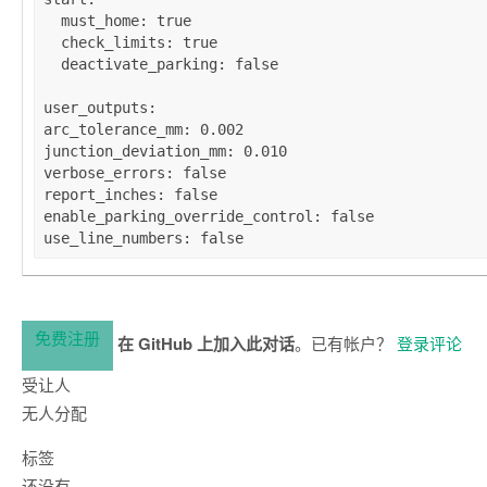
must_home
: 
true
check_limits
: 
true
deactivate_parking
: 
false
user_outputs
arc_tolerance_mm
: 
0.002
junction_deviation_mm
: 
0.010
verbose_errors
: 
false
report_inches
: 
false
enable_parking_override_control
: 
false
use_line_numbers
: 
false
免费注册
在 GitHub 上加入此对话
。已有帐户？
登录评论
受让人
无人分配
标签
还没有