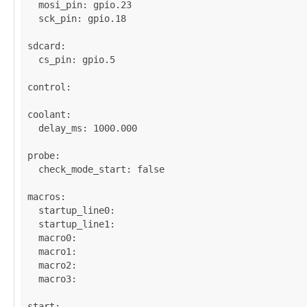
mosi_pin
: 
gpio.23
sck_pin
: 
gpio.18
sdcard
:

cs_pin
: 
gpio.5
control
:

coolant
:

delay_ms
: 
1000.000
probe
:

check_mode_start
: 
false
macros
:

startup_line0
: 

startup_line1
: 

macro0
: 

macro1
: 

macro2
: 

macro3
: 

start
:
