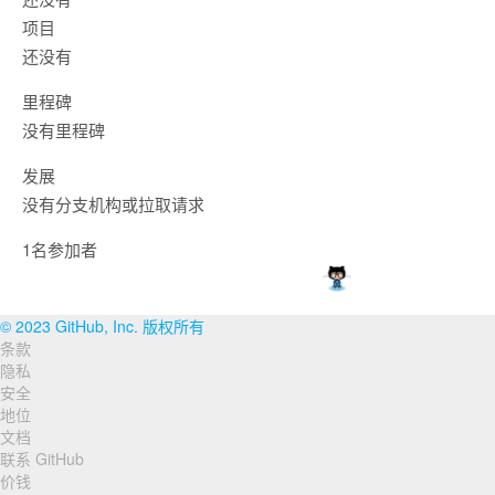
项目
还没有
里程碑
没有里程碑
发展
没有分支机构或拉取请求
1名参加者
© 2023 GitHub, Inc. 版权所有
条款
页
隐私
脚
安全
地位
导
文档
联系 GitHub
航
价钱