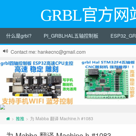
GRBL官方网
什么是grbl?
PI_GRBLHAL五轴控制板
ESP32_
Contact me: hankecnc@gmail.com
推推
为 Mabba 翻译 Machine.h #1083
>
>
为 Mabba 翻译 Machine.h #1083