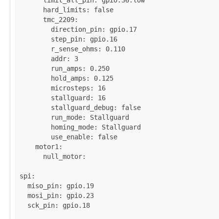
limit_all_pin
: 
gpio.36:low
hard_limits
: 
false
tmc_2209
:

direction_pin
: 
gpio.17
step_pin
: 
gpio.16
r_sense_ohms
: 
0.110
addr
: 
3
run_amps
: 
0.250
hold_amps
: 
0.125
microsteps
: 
16
stallguard
: 
16
stallguard_debug
: 
false
run_mode
: 
Stallguard
homing_mode
: 
Stallguard
use_enable
: 
false
motor1
:

null_motor
:

spi
:

miso_pin
: 
gpio.19
mosi_pin
: 
gpio.23
sck_pin
: 
gpio.18