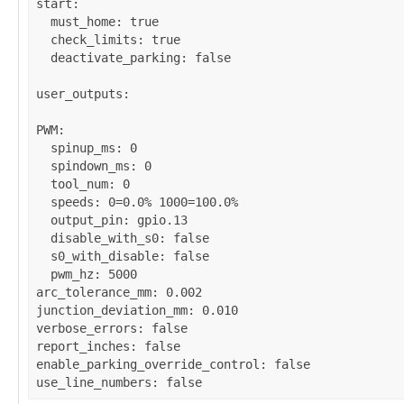
start
:

must_home
: 
true
check_limits
: 
true
deactivate_parking
: 
false
user_outputs
:

PWM
:

spinup_ms
: 
0
spindown_ms
: 
0
tool_num
: 
0
speeds
: 
0=0.0% 1000=100.0%
output_pin
: 
gpio.13
disable_with_s0
: 
false
s0_with_disable
: 
false
pwm_hz
: 
5000
arc_tolerance_mm
: 
0.002
junction_deviation_mm
: 
0.010
verbose_errors
: 
false
report_inches
: 
false
enable_parking_override_control
: 
false
use_line_numbers
: 
false