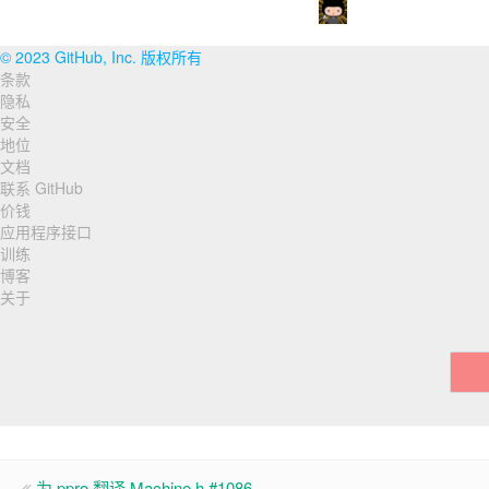
© 2023 GitHub, Inc. 版权所有
条款
页
隐私
脚
安全
地位
导
文档
联系 GitHub
航
价钱
应用程序接口
训练
博客
关于
为 ppro 翻译 Machine.h #1086