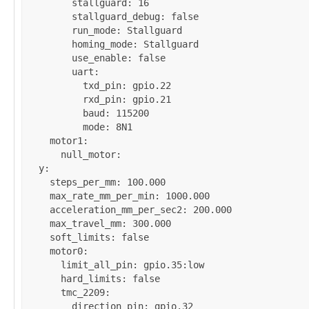
stallguard
: 
16
stallguard_debug
: 
false
run_mode
: 
Stallguard
homing_mode
: 
Stallguard
use_enable
: 
false
uart
:

txd_pin
: 
gpio.22
rxd_pin
: 
gpio.21
baud
: 
115200
mode
: 
8N1
motor1
:

null_motor
:

y
:

steps_per_mm
: 
100.000
max_rate_mm_per_min
: 
1000.000
acceleration_mm_per_sec2
: 
200.000
max_travel_mm
: 
300.000
soft_limits
: 
false
motor0
:

limit_all_pin
: 
gpio.35:low
hard_limits
: 
false
tmc_2209
:

direction_pin
: 
gpio.32