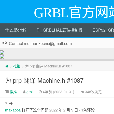
GRBL官方网
什么是grbl?
PI_GRBLHAL五轴控制板
ESP32_
Contact me: hankecnc@gmail.com
页
推推
为 prp 翻译 Machine.h #1087
>
>
脚
为 prp 翻译 Machine.h #1087
推推
grbl
4年前 (2023-01-31)
348次浏览
打开
maxabba
打开了这个问题
2022 年 2 月 9 日
· 1条评论