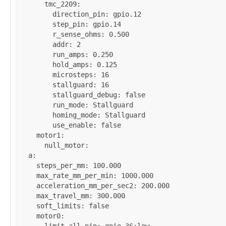
tmc_2209
:

direction_pin
: 
gpio.12
step_pin
: 
gpio.14
r_sense_ohms
: 
0.500
addr
: 
2
run_amps
: 
0.250
hold_amps
: 
0.125
microsteps
: 
16
stallguard
: 
16
stallguard_debug
: 
false
run_mode
: 
Stallguard
homing_mode
: 
Stallguard
use_enable
: 
false
motor1
:

null_motor
:

a
:

steps_per_mm
: 
100.000
max_rate_mm_per_min
: 
1000.000
acceleration_mm_per_sec2
: 
200.000
max_travel_mm
: 
300.000
soft_limits
: 
false
motor0
:
