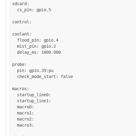
sdcard
:

cs_pin
: 
gpio.5
control
:

coolant
:

flood_pin
: 
gpio.4
mist_pin
: 
gpio.2
delay_ms
: 
1000.000
probe
:

pin
: 
gpio.39:pu
check_mode_start
: 
false
macros
:

startup_line0
: 

startup_line1
: 

macro0
: 

macro1
: 

macro2
: 

macro3
: 
