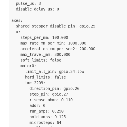
pulse_us
: 
3
disable_delay_us
: 
0
axes
:

shared_stepper_disable_pin
: 
gpio.25
x
:

steps_per_mm
: 
100.000
max_rate_mm_per_min
: 
1000.000
acceleration_mm_per_sec2
: 
200.000
max_travel_mm
: 
300.000
soft_limits
: 
false
motor0
:

limit_all_pin
: 
gpio.34:low
hard_limits
: 
false
tmc_2209
:

direction_pin
: 
gpio.26
step_pin
: 
gpio.27
r_sense_ohms
: 
0.110
addr
: 
0
run_amps
: 
0.250
hold_amps
: 
0.125
microsteps
: 
64