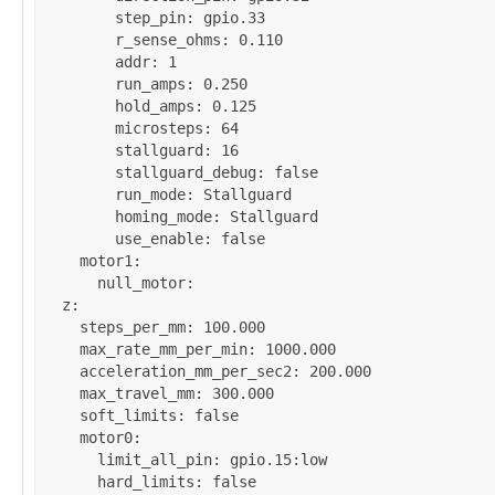
step_pin
: 
gpio.33
r_sense_ohms
: 
0.110
addr
: 
1
run_amps
: 
0.250
hold_amps
: 
0.125
microsteps
: 
64
stallguard
: 
16
stallguard_debug
: 
false
run_mode
: 
Stallguard
homing_mode
: 
Stallguard
use_enable
: 
false
motor1
:

null_motor
:

z
:

steps_per_mm
: 
100.000
max_rate_mm_per_min
: 
1000.000
acceleration_mm_per_sec2
: 
200.000
max_travel_mm
: 
300.000
soft_limits
: 
false
motor0
:

limit_all_pin
: 
gpio.15:low
hard_limits
: 
false