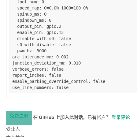
tool_num
: 
0
speed_map
: 
0=0.0% 1000=100.0%
spinup_ms
: 
0
spindown_ms
: 
0
output_pin
: 
gpio.2
enable_pin
: 
gpio.13
disable_with_s0
: 
false
s0_with_disable
: 
false
pwm_hz
: 
5000
arc_tolerance_mm
: 
0.002
junction_deviation_mm
: 
0.010
verbose_errors
: 
false
report_inches
: 
false
enable_parking_override_control
: 
false
use_line_numbers
: 
false
免费注册
在 GitHub 上加入此对话
。已有帐户？
登录评论
受让人
无人分配