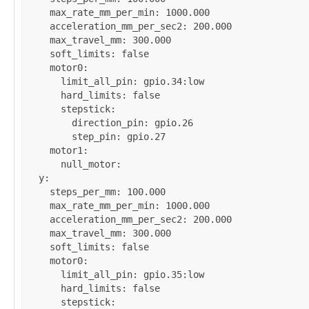
max_rate_mm_per_min
: 
1000.000
acceleration_mm_per_sec2
: 
200.000
max_travel_mm
: 
300.000
soft_limits
: 
false
motor0
:

limit_all_pin
: 
gpio.34:low
hard_limits
: 
false
stepstick
:

direction_pin
: 
gpio.26
step_pin
: 
gpio.27
motor1
:

null_motor
:

y
:

steps_per_mm
: 
100.000
max_rate_mm_per_min
: 
1000.000
acceleration_mm_per_sec2
: 
200.000
max_travel_mm
: 
300.000
soft_limits
: 
false
motor0
:

limit_all_pin
: 
gpio.35:low
hard_limits
: 
false
stepstick
:
