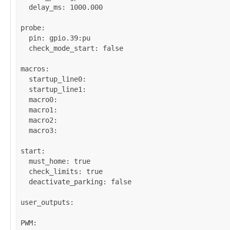
delay_ms
: 
1000.000
probe
:

pin
: 
gpio.39:pu
check_mode_start
: 
false
macros
:

startup_line0
: 

startup_line1
: 

macro0
: 

macro1
: 

macro2
: 

macro3
: 

start
:

must_home
: 
true
check_limits
: 
true
deactivate_parking
: 
false
user_outputs
:

PWM
:
