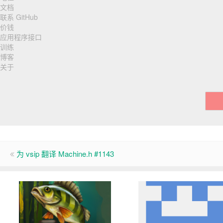
导
文档
联系 GitHub
航
价钱
应用程序接口
训练
博客
关于
为 vsip 翻译 Machine.h #1143