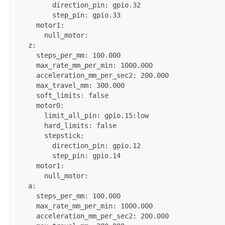
direction_pin
: 
gpio.32
step_pin
: 
gpio.33
motor1
:

null_motor
:

z
:

steps_per_mm
: 
100.000
max_rate_mm_per_min
: 
1000.000
acceleration_mm_per_sec2
: 
200.000
max_travel_mm
: 
300.000
soft_limits
: 
false
motor0
:

limit_all_pin
: 
gpio.15:low
hard_limits
: 
false
stepstick
:

direction_pin
: 
gpio.12
step_pin
: 
gpio.14
motor1
:

null_motor
:

a
:

steps_per_mm
: 
100.000
max_rate_mm_per_min
: 
1000.000
acceleration_mm_per_sec2
: 
200.000