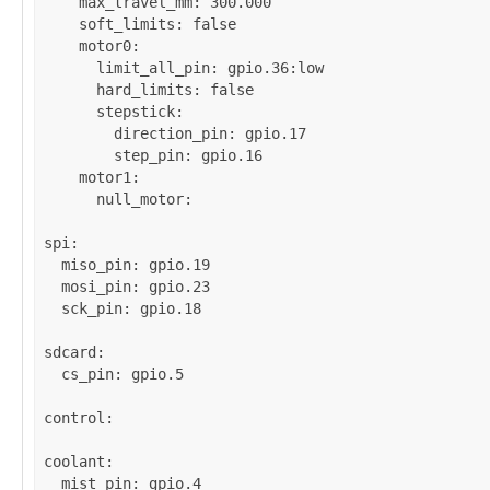
max_travel_mm
: 
300.000
soft_limits
: 
false
motor0
:

limit_all_pin
: 
gpio.36:low
hard_limits
: 
false
stepstick
:

direction_pin
: 
gpio.17
step_pin
: 
gpio.16
motor1
:

null_motor
:

spi
:

miso_pin
: 
gpio.19
mosi_pin
: 
gpio.23
sck_pin
: 
gpio.18
sdcard
:

cs_pin
: 
gpio.5
control
:

coolant
:

mist_pin
: 
gpio.4