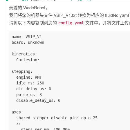
亲爱的 WadeRobot，
我们将您的机器头文件 VSIP_V1.txt 转换为相应的 fluidNc yam
请将以下内容复制到您的
文件中，并将文件上传到您
config.yaml
name
: 
VSIP_V1
board
: 
unknown
kinematics
:

Cartesian
:

stepping
:

engine
: 
RMT
idle_ms
: 
250
dir_delay_us
: 
0
pulse_us
: 
3
disable_delay_us
: 
0
axes
:

shared_stepper_disable_pin
: 
gpio.25
x
:

steps_per_mm
: 
100.000