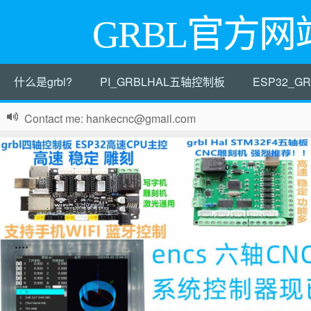
GRBL官方网
什么是grbl?
PI_GRBLHAL五轴控制板
ESP32_
Contact me: hankecnc@gmail.com