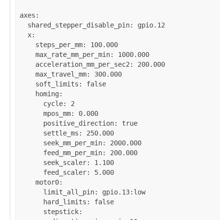
axes
:

shared_stepper_disable_pin
: 
gpio.12
x
:

steps_per_mm
: 
100.000
max_rate_mm_per_min
: 
1000.000
acceleration_mm_per_sec2
: 
200.000
max_travel_mm
: 
300.000
soft_limits
: 
false
homing
:

cycle
: 
2
mpos_mm
: 
0.000
positive_direction
: 
true
settle_ms
: 
250.000
seek_mm_per_min
: 
2000.000
feed_mm_per_min
: 
200.000
seek_scaler
: 
1.100
feed_scaler
: 
5.000
motor0
:

limit_all_pin
: 
gpio.13:low
hard_limits
: 
false
stepstick
:
