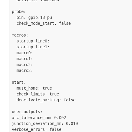
probe
:

pin
: 
gpio.18:pu
check_mode_start
: 
false
macros
:

startup_line0
: 

startup_line1
: 

macro0
: 

macro1
: 

macro2
: 

macro3
: 

start
:

must_home
: 
true
check_limits
: 
true
deactivate_parking
: 
false
user_outputs
arc_tolerance_mm
: 
0.002
junction_deviation_mm
: 
0.010
verbose_errors
: 
false