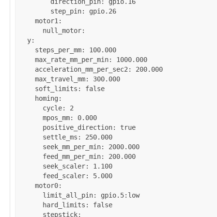
direction_pin
: 
gpio.16
step_pin
: 
gpio.26
motor1
:

null_motor
:

y
:

steps_per_mm
: 
100.000
max_rate_mm_per_min
: 
1000.000
acceleration_mm_per_sec2
: 
200.000
max_travel_mm
: 
300.000
soft_limits
: 
false
homing
:

cycle
: 
2
mpos_mm
: 
0.000
positive_direction
: 
true
settle_ms
: 
250.000
seek_mm_per_min
: 
2000.000
feed_mm_per_min
: 
200.000
seek_scaler
: 
1.100
feed_scaler
: 
5.000
motor0
:

limit_all_pin
: 
gpio.5:low
hard_limits
: 
false
stepstick
:
