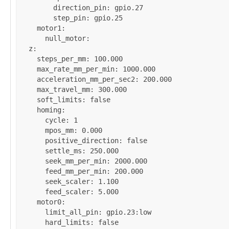
direction_pin
: 
gpio.27
step_pin
: 
gpio.25
motor1
:

null_motor
:

z
:

steps_per_mm
: 
100.000
max_rate_mm_per_min
: 
1000.000
acceleration_mm_per_sec2
: 
200.000
max_travel_mm
: 
300.000
soft_limits
: 
false
homing
:

cycle
: 
1
mpos_mm
: 
0.000
positive_direction
: 
false
settle_ms
: 
250.000
seek_mm_per_min
: 
2000.000
feed_mm_per_min
: 
200.000
seek_scaler
: 
1.100
feed_scaler
: 
5.000
motor0
:

limit_all_pin
: 
gpio.23:low
hard_limits
: 
false