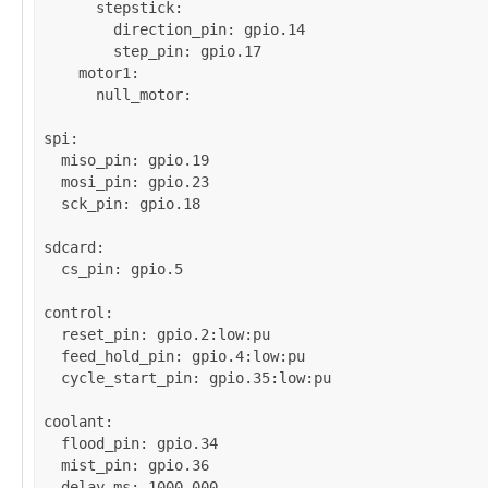
stepstick
:

direction_pin
: 
gpio.14
step_pin
: 
gpio.17
motor1
:

null_motor
:

spi
:

miso_pin
: 
gpio.19
mosi_pin
: 
gpio.23
sck_pin
: 
gpio.18
sdcard
:

cs_pin
: 
gpio.5
control
:

reset_pin
: 
gpio.2:low:pu
feed_hold_pin
: 
gpio.4:low:pu
cycle_start_pin
: 
gpio.35:low:pu
coolant
:

flood_pin
: 
gpio.34
mist_pin
: 
gpio.36
delay_ms
: 
1000.000