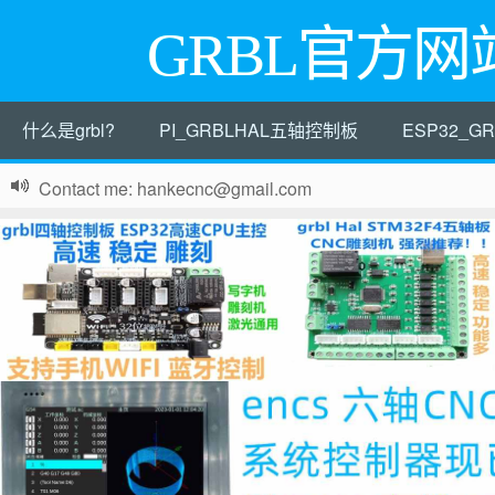
GRBL官方网
什么是grbl?
PI_GRBLHAL五轴控制板
ESP32_
Contact me: hankecnc@gmail.com