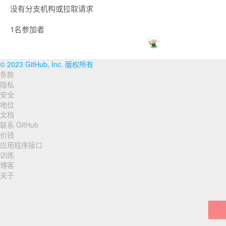
没有分支机构或拉取请求
1名参加者
© 2023 GitHub, Inc. 版权所有
条款
页
隐私
脚
安全
地位
导
文档
联系 GitHub
航
价钱
应用程序接口
训练
博客
关于