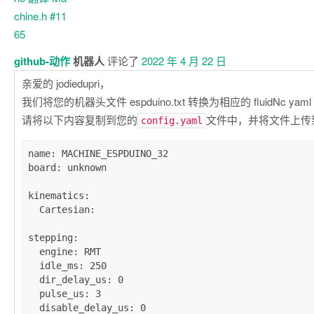
github-动作
机器人
评论了
2022 年 4 月 22 日
亲爱的 jodiedupri，
我们将您的机器头文件 espduino.txt 转换为相应的 fluidNc yam
请将以下内容复制到您的
文件中，并将文件上传到您
config.yaml
name
: 
MACHINE_ESPDUINO_32
board
: 
unknown
kinematics
:

Cartesian
:

stepping
:

engine
: 
RMT
idle_ms
: 
250
dir_delay_us
: 
0
pulse_us
: 
3
disable_delay_us
: 
0