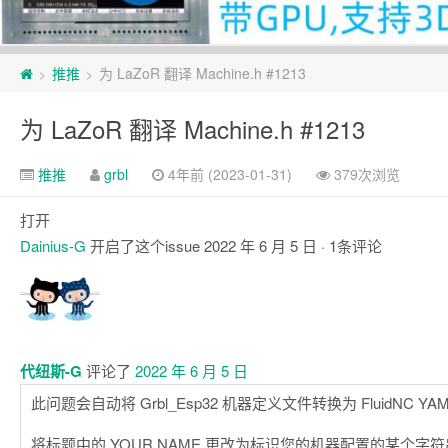
页
推推
为 LaZoR 翻译 Machine.h #1213
>
>
脚
为 LaZoR 翻译 Machine.h #1213
推推
grbl
4年前 (2023-01-31)
379次浏览
打开
Dainius-G
开启了这个issue
2022 年 6 月 5 日
· 1条评论
注
释
代纽斯-G
评论了
2022 年 6 月 5 日
此问题会自动将 Grbl_Esp32 机器定义文件转换为 FluidNC YA
将标题中的 YOUR NAME 更改为标识您的机器配置的某个字