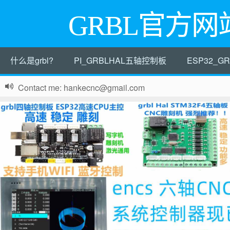
GRBL官方网
什么是grbl?
PI_GRBLHAL五轴控制板
ESP32_
Contact me: hankecnc@gmail.com