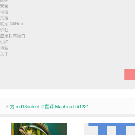
脚
安全
地位
导
文档
联系 GitHub
航
价钱
应用程序接口
训练
博客
关于
为 red13dotnet_2 翻译 Machine.h #1221