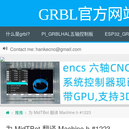
GRBL官方网
什么是grbl?
PI_GRBLHAL五轴控制板
ESP32_
Contact me: hankecnc@gmail.com
页
推推
为 MidTBot 翻译 Machine.h #1223
>
>
脚
为 MidTBot 翻译 Machine.h #1223