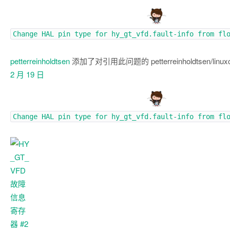
Change HAL pin type for hy_gt_vfd.fault-info from fl
petterreinholdtsen
添加了对引用此问题的 petterreinholdtsen/linu
2 月 19 日
Change HAL pin type for hy_gt_vfd.fault-info from fl