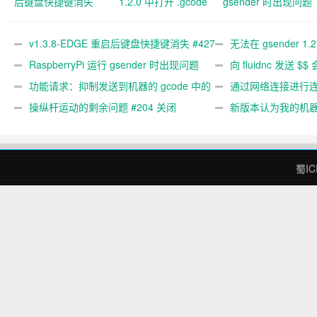
后键盘快捷键消失
1.2.0 中打开 .gcode
gsender 时出现问题
#427 关闭
文件 #367
#89
v1.3.8-EDGE 重启后键盘快捷键消失 #427
无法在 gsender 1.
关闭
RaspberryPi 运行 gsender 时出现问题
#367
向 fluidnc 发送 $$
#89
功能请求：抑制发送到机器的 gcode 中的
#473
通过网络连接进行连接
gcode 注释。 #444 关闭
操纵杆运动的剩余问题 #204 关闭
新版本认为我的机
#474 关闭
蜀IC