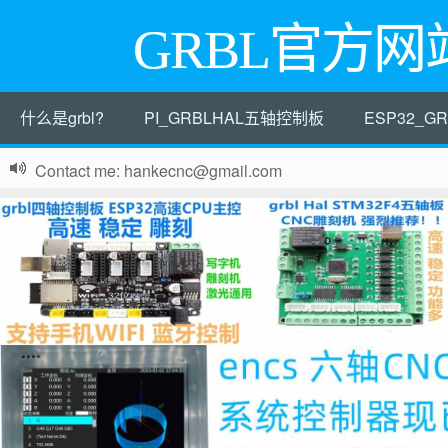
GRBL官方网
什么是grbl?
PI_GRBLHAL五轴控制板
ESP32_
Contact me: hankecnc@gmail.com