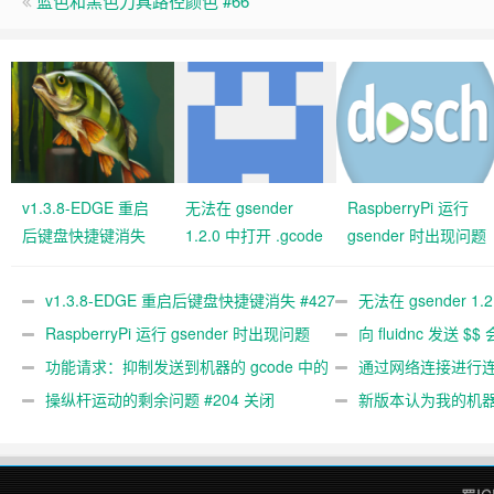
蓝色和黑色刀具路径颜色 #66
v1.3.8-EDGE 重启
无法在 gsender
RaspberryPi 运行
后键盘快捷键消失
1.2.0 中打开 .gcode
gsender 时出现问题
#427 关闭
文件 #367
#89
v1.3.8-EDGE 重启后键盘快捷键消失 #427
无法在 gsender 1.
关闭
RaspberryPi 运行 gsender 时出现问题
#367
向 fluidnc 发送 $$
#89
功能请求：抑制发送到机器的 gcode 中的
#473
通过网络连接进行连接
gcode 注释。 #444 关闭
操纵杆运动的剩余问题 #204 关闭
新版本认为我的机
#474 关闭